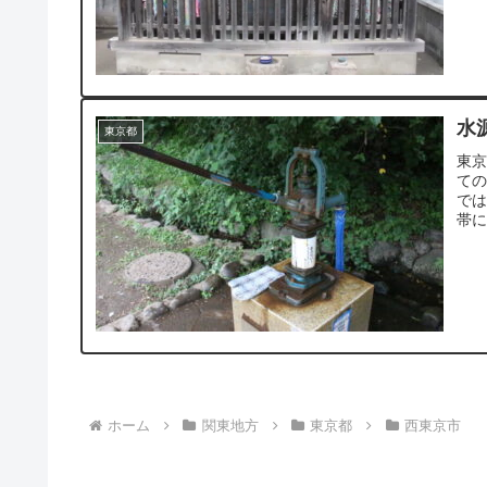
す
水
東京都
東
て
で
帯
ま
ホーム
関東地方
東京都
西東京市