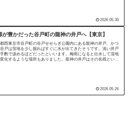
。
2026.05.30
源が豊かだった谷戸町の龍神の井戸へ【東京】
京都西東京市谷戸町の谷戸せせらぎ公園内にある龍神の井戸。かつ
の谷戸は窪地を少し掘ればすぐに水が出てきたそうです。浅い井戸
は手酌で汲めるほどだったといいます。梅雨になると出水して湿地
に変化するような場所もありました。龍神の井戸はその名残といえ
しょう。
2026.05.26