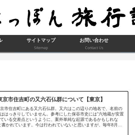
ル
サイトマップ
お問い合わせ
Sitemap
Contact Us
東京市住吉町の又六石仏群について【東京】
東京市住吉町にある又六石仏群。又六はこの辺りの地名で、名前の
ははっきりしていません。参考にした保谷市史には”六地蔵が安置
れている交差点というように、案外単純な起源であるかもしれな
と書かれています。今は行われていないと思いますが、毎年8月24
に念仏講が開かれ又六の六地蔵尊には夕方から縁日が立ったそうで