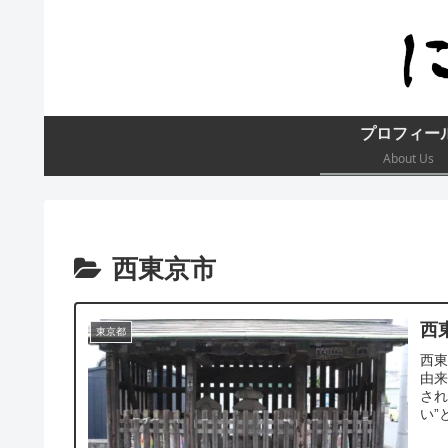
プロフィー
About Us
西東京市
西
東京都
西
由来
さ
い”
日