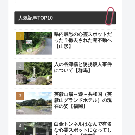
人気記事TOP10
県内最恐の心霊スポットだ
った？撤去された滝不動へ
【山形】
入の谷津橋と誘拐殺人事件
について【群馬】
英彦山湯～遊～共和国（英
彦山グランドホテル）の現
在の姿【福岡】
白金トンネルはなんで有名
な心霊スポットになってし