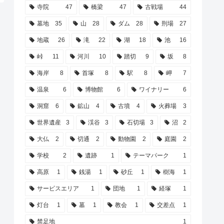
寺院
47
橋梁
47
古戦場
44
墓地
35
山
28
ダム
28
刑場
27
地蔵
26
滝
22
湖
18
池
16
峠
11
河川
10
踏切
9
坂
8
海岸
8
首塚
8
駅
8
岬
7
温泉
6
博物館
6
ワイナリー
6
洞窟
6
鉱山
4
古墳
4
火葬場
3
世界遺産
3
渓谷
3
石切場
3
沼
2
大仏
2
切通
2
動物園
2
庭園
2
学校
2
遺跡
1
テーマパーク
1
高原
1
銭湯
1
砂丘
1
樹海
1
サービスエリア
1
団地
1
経塚
1
灯台
1
墓
1
教会
1
交差点
1
禁足地
1