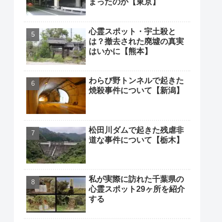
まったのか【東京】
心霊スポット・宇土殺と
は？撤去された廃墟の真実
はいかに【熊本】
わらび野トンネルで起きた
焼殺事件について【新潟】
松田川ダムで起きた残虐非
道な事件について【栃木】
私が実際に訪れた千葉県の
心霊スポット29ヶ所を紹介
する