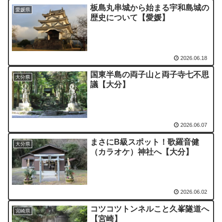
板島丸串城から始まる宇和島城の
愛媛県
歴史について【愛媛】
2026.06.18
国東半島の両子山と両子寺七不思
大分県
議【大分】
2026.06.07
まさにB級スポット！歌羅音健
大分県
（カラオケ）神社へ【大分】
2026.06.02
コツコツトンネルこと久峯隧道へ
宮崎県
【宮崎】