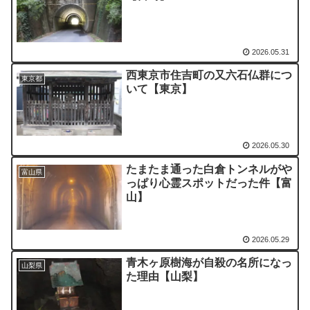
2026.05.31
西東京市住吉町の又六石仏群につ
東京都
いて【東京】
2026.05.30
たまたま通った白倉トンネルがや
富山県
っぱり心霊スポットだった件【富
山】
2026.05.29
青木ヶ原樹海が自殺の名所になっ
山梨県
た理由【山梨】