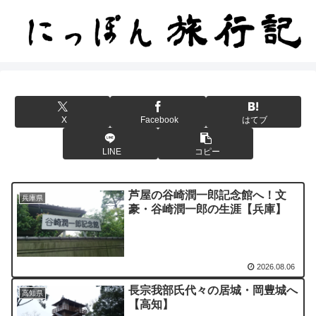
X
Facebook
はてブ
LINE
コピー
芦屋の谷崎潤一郎記念館へ！文
兵庫県
豪・谷崎潤一郎の生涯【兵庫】
2026.08.06
長宗我部氏代々の居城・岡豊城へ
高知県
【高知】