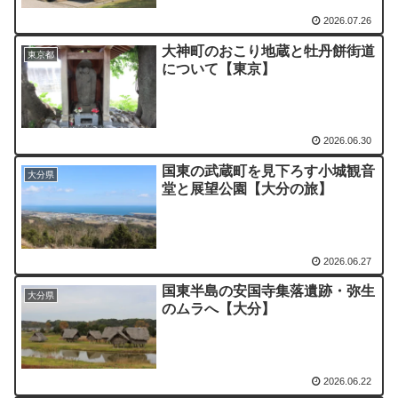
2026.07.26
大神町のおこり地蔵と牡丹餅街道
東京都
について【東京】
2026.06.30
国東の武蔵町を見下ろす小城観音
大分県
堂と展望公園【大分の旅】
2026.06.27
国東半島の安国寺集落遺跡・弥生
大分県
のムラへ【大分】
2026.06.22