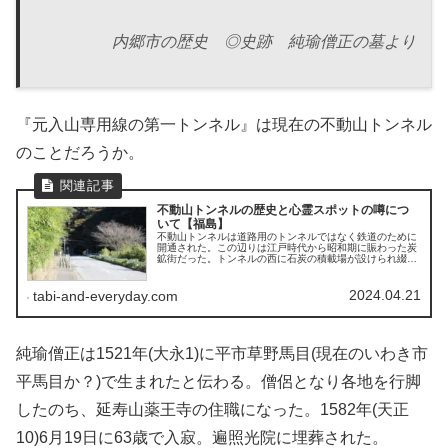
内郷市の歴史 ◎史跡 純瑜僧正の墓より
『元入山専用線の第一トンネル』は現在の不動山トンネル
のことだろうか。
不動山トンネルの歴史と心霊スポットの噂につ
いて【福島】
不動山トンネルは道路用のトンネルではなく鉄道のために
開通された。この辺りは江戸時代から昭和期に賑わった炭
鉱街だった。トンネルの西に石炭の積載場が設けられ綴駅
（現・内郷駅）経由で江戸方面へ輸送されていたそうだ。
2024.04.21
tabi-and-everyday.com
純瑜僧正は1521年(大永1)に平市草野馬目(現在のいわき市
平馬目か？)で生まれたと伝わる。僧侶となり各地を行脚
したのち、延寿山薬王寺の住職になった。1582年(天正
10)6月19日に63歳で入寂。遍照光院に埋葬された。