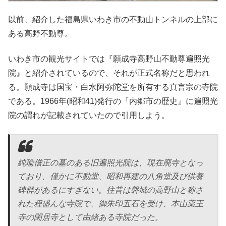
以前、紹介した福島県いわき市の不動山トンネルの上部に
ある高野不動尊。
いわき市の観光サイトでは『願成寺高野山不動尊遍照光
院』と紹介されているので、それが正式名称だと思われ
る。願成寺は国宝・白水阿弥陀堂を所有する真言宗の寺院
である。1966年(昭和41)発行の『内郷市の歴史』に遍照光
院の謂れが記載されていたので引用しよう。
純瑜僧正の墓のある旧遍照光院は、現在廃寺となっ
ており、僅かに不動堂、昭和再建の八角堂及び供養
碑群があるにすぎない。往昔は磐城の高野山と称さ
れた程盛んな寺院で、御朱印五石を受け、本山薬王
寺の閑居寺として由緒ある寺院だった。