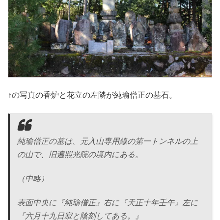
↑の写真の香炉と花立の左隣が純瑜僧正の墓石。
純瑜僧正の墓は、元入山専用線の第一トンネルの上
の山で、旧遍照光院の境内にある。
（中略）
表面中央に『純瑜僧正』右に『天正十年壬午』左に
『六月十九日寂と陰刻してある。』