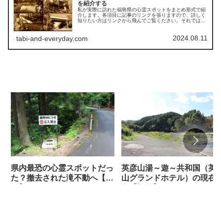
を紹介する
私が実際に訪れた福島県の心霊スポットをまとめ形式で紹
介します。各項目に記事のリンクを張りますので、詳しく
知りたい方はリンクから飛んでご覧ください。それでは参
りましょう！
2024.08.11
tabi-and-everyday.com
県内最恐の心霊スポットだっ
英彦山湯～遊～共和国（英
た？撤去された滝不動へ【山
山グランドホテル）の現在
形】
姿【福岡】