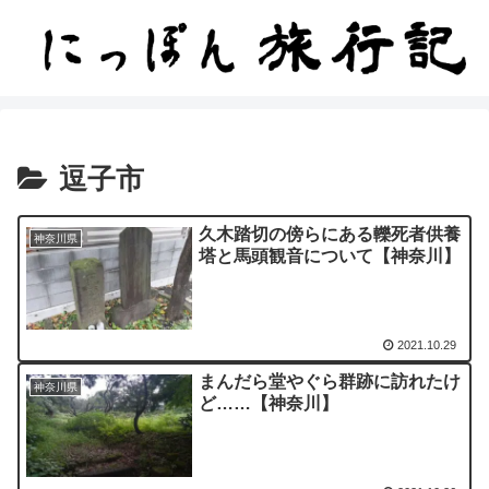
逗子市
久木踏切の傍らにある轢死者供養
神奈川県
塔と馬頭観音について【神奈川】
2021.10.29
まんだら堂やぐら群跡に訪れたけ
神奈川県
ど……【神奈川】