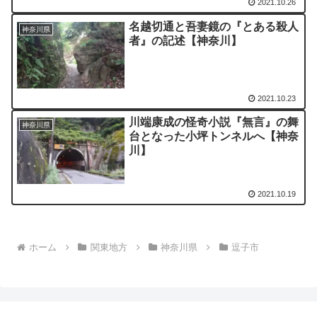
2021.10.26
名越切通と吾妻鏡の『とある殺人
神奈川県
者』の記述【神奈川】
2021.10.23
川端康成の怪奇小説『無言』の舞
神奈川県
台となった小坪トンネルへ【神奈
川】
2021.10.19
ホーム
関東地方
神奈川県
逗子市