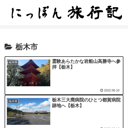
栃木市
霊験あらたかな岩船山高勝寺へ参
栃木県
拝【栃木】
2022.06.10
栃木三大廃病院のひとつ都賀病院
栃木県
跡地へ【栃木】