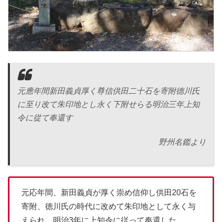
元應年間新田義貞厚く尊信供田二十石を寄附德川氏
に至り改て朱印地とし永く下附せらる明治三年上知
令に從て奉還す
野州名鑑より
元応年間、新田義貞が厚く崇め信仰し供田20石を
寄附、徳川氏の時代に改めて朱印地として永く与
えられ、明治3年に上知令に従って奉還した