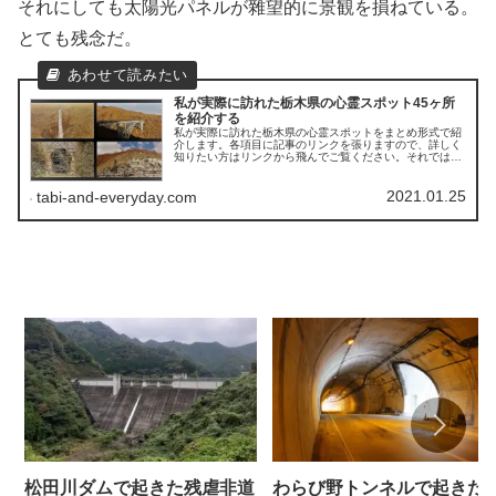
それにしても太陽光パネルが雜望的に景観を損ねている。
とても残念だ。
私が実際に訪れた栃木県の心霊スポット45ヶ所
を紹介する
私が実際に訪れた栃木県の心霊スポットをまとめ形式で紹
介します。各項目に記事のリンクを張りますので、詳しく
知りたい方はリンクから飛んでご覧ください。それでは参
りましょう！
2021.01.25
tabi-and-everyday.com
松田川ダムで起きた残虐非道
わらび野トンネルで起きた