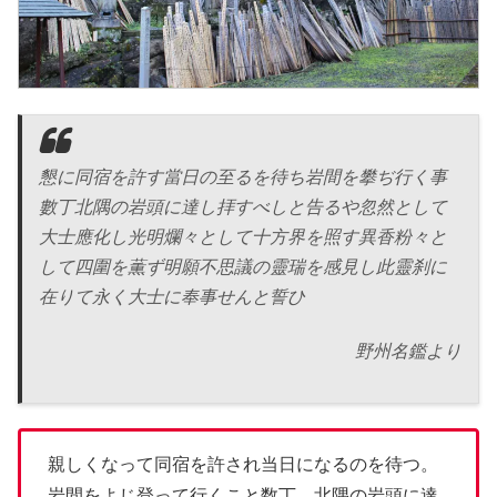
懇に同宿を許す當日の至るを待ち岩間を攀ぢ行く事
數丁北隅の岩頭に達し拝すべしと告るや忽然として
大士應化し光明爛々として十方界を照す異香粉々と
して四圍を薫ず明願不思議の靈瑞を感見し此靈刹に
在りて永く大士に奉事せんと誓ひ
野州名鑑より
親しくなって同宿を許され当日になるのを待つ。
岩間をよじ登って行くこと数丁、北隅の岩頭に達