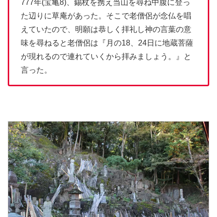
777年(宝亀8)、錫杖を携え当山を尋ね中腹に登っ
た辺りに草庵があった。そこで老僧侶が念仏を唱
えていたので、明願は恭しく拝礼し神の言葉の意
味を尋ねると老僧侶は『月の18、24日に地蔵菩薩
が現れるので連れていくから拝みましょう。』と
言った。