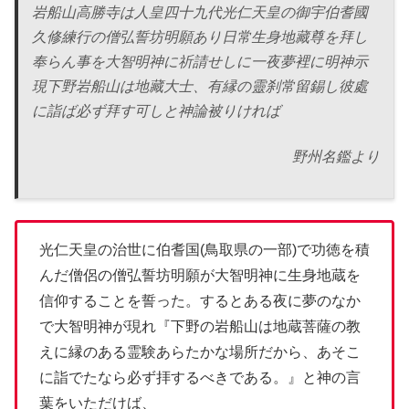
岩船山高勝寺は人皇四十九代光仁天皇の御宇伯耆國
久修練行の僧弘誓坊明願あり日常生身地藏尊を拜し
奉らん事を大智明神に祈請せしに一夜夢裡に明神示
現下野岩船山は地藏大士、有縁の靈刹常留錫し彼處
に詣ば必ず拜す可しと神論被りければ
野州名鑑より
光仁天皇の治世に伯耆国(鳥取県の一部)で功徳を積
んだ僧侶の僧弘誓坊明願が大智明神に生身地蔵を
信仰することを誓った。するとある夜に夢のなか
で大智明神が現れ『下野の岩船山は地蔵菩薩の教
えに縁のある霊験あらたかな場所だから、あそこ
に詣でたなら必ず拝するべきである。』と神の言
葉をいただけば、