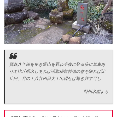
寶龜八年錫を曳き當山を尋ね半腹に登る傍に草庵あ
り老比丘唱名しあれば明願稽首神論の意を陳れば比
丘曰、月の十八廿四日大士出現せば導き拜す可し
野州名鑑より