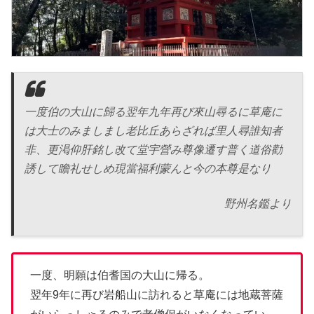
一度伯の大山に歸る翌年九年再び來山尋るに草庵に
は大士のみましまし老比丘あらざれば里人尋誰知者
非、更渇仰肝銘し改て堂宇營み尊像遷す普く道俗勸
誘して瞻礼せしめ現當福利蒙んと今の本尊是なり
野州名鑑より
一度、明願は伯耆国の大山に帰る。
翌年9年に再び岩船山に訪れると草庵には地蔵菩薩