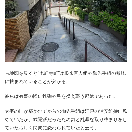
古地図を見ると”七軒寺町”は根来百人組や御先手組の敷地
に挟まれていることが分かる。
彼らは有事の際に鉄砲や弓を携え戦う部隊であった。
太平の世が築かれてからの御先手組は江戸の治安維持に務
めていたが、武闘派だったため割と乱暴な取り締まりをし
ていたらしく民衆に恐れられていたと云う。