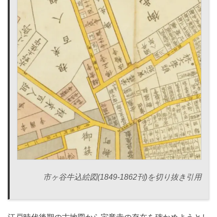
市ヶ谷牛込絵図(1849-1862刊)を切り抜き引用