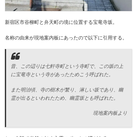
新宿区市谷柳町と弁天町の境に位置する宝竜寺坂。
名称の由来が現地案内板にあったので以下に引用する。
昔、この辺りは七軒寺町という寺町で、この坂の上
に宝竜寺という寺があったためこう呼ばれた。
また明治頃、寺の樹木が繁り、淋しい坂であり、幽
霊が出るといわれたため、幽霊坂とも呼ばれた。
現地案内板より