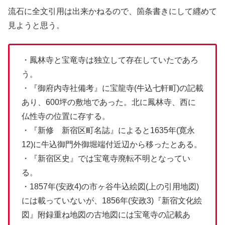
流石に全文引用は出来かねるので、箇条書きにして纒めて
見ようと思う。
・鳳林寺と宝竜寺は独立して存在していたであろ
う。
・『御府内寺社備考』に宝龍寺(牛込七軒町)の記載
あり、600坪の敷地であった。北に鳳林寺、西に
仏性寺の位置に存する。
・『新修 新宿区町名誌』によると1635年(寛永
12)に牛込御門外御堀端付近辺から移ったとある。
・『新宿区史』では宝竜寺廃転不明となってい
る。
・1857年(安政4)の市ヶ谷牛込絵図(上の引用地図)
には載っていないが、1856年(安政3)『新宿文化絵
図』附録重ね地図の古地図には宝竜寺の記載あ