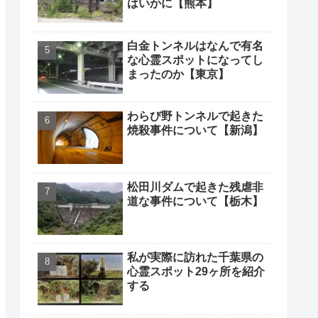
はいかに【熊本】
白金トンネルはなんで有名
な心霊スポットになってし
まったのか【東京】
わらび野トンネルで起きた
焼殺事件について【新潟】
松田川ダムで起きた残虐非
道な事件について【栃木】
私が実際に訪れた千葉県の
心霊スポット29ヶ所を紹介
する