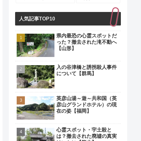
人気記事TOP10
県内最恐の心霊スポットだ
った？撤去された滝不動へ
【山形】
入の谷津橋と誘拐殺人事件
について【群馬】
英彦山湯～遊～共和国（英
彦山グランドホテル）の現
在の姿【福岡】
心霊スポット・宇土殺と
は？撤去された廃墟の真実