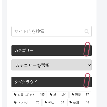
カテゴリー
タグクラウド
心霊スポット
485
城
104
廃墟
77
トンネル
76
神社
54
公園
48