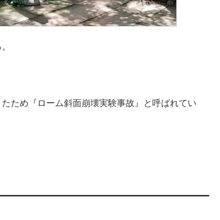
る。
きたため『ローム斜面崩壊実験事故』と呼ばれてい
。