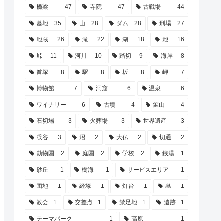
橋梁
47
寺院
47
古戦場
44
墓地
35
山
28
ダム
28
刑場
27
地蔵
26
滝
22
湖
18
池
16
峠
11
河川
10
踏切
9
海岸
8
首塚
8
駅
8
坂
8
岬
7
博物館
7
洞窟
6
温泉
6
ワイナリー
6
古墳
4
鉱山
4
石切場
3
火葬場
3
世界遺産
3
渓谷
3
沼
2
大仏
2
切通
2
動物園
2
庭園
2
学校
2
銭湯
1
砂丘
1
樹海
1
サービスエリア
1
団地
1
経塚
1
灯台
1
墓
1
教会
1
交差点
1
禁足地
1
遺跡
1
テーマパーク
1
高原
1