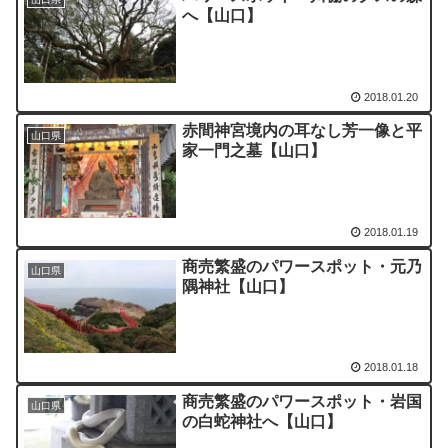
へ【山口】
2018.01.20
赤間神宮境内の耳なし芳一像と平
山口県
家一門之墓【山口】
2018.01.19
商売繁盛のパワースポット・元乃
山口県
隅神社【山口】
2018.01.18
商売繁盛のパワースポット・岩国
山口県
の白蛇神社へ【山口】