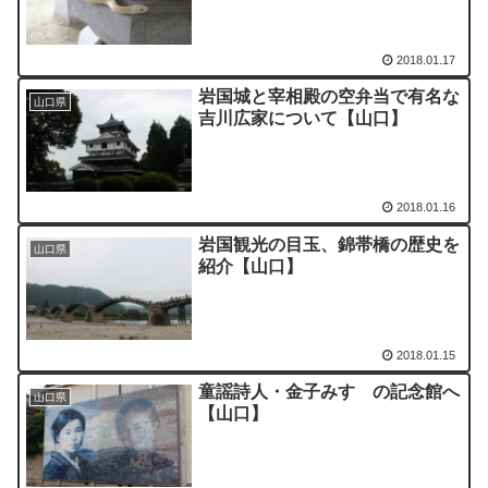
2018.01.17
岩国城と宰相殿の空弁当で有名な
山口県
吉川広家について【山口】
2018.01.16
岩国観光の目玉、錦帯橋の歴史を
山口県
紹介【山口】
2018.01.15
童謡詩人・金子みすゞの記念館へ
山口県
【山口】