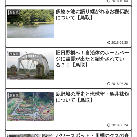
2018.10.04
多鯰ヶ池に語り継がれるお種伝説
鳥取県
について【鳥取】
2018.08.30
旧日野橋へ！自治体のホームペー
鳥取県
ジに幽霊が出たと紹介されてい
る？！【鳥取】
2018.06.26
鹿野城の歴史と琉球守・亀井茲矩
鳥取県
について【鳥取】
2018.06.24
パワースポット・川棚のクスの森
山口県