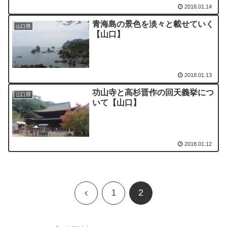
2018.01.14
青海島の景色を淡々と載せていく
山口県
【山口】
2018.01.13
功山寺と高杉晋作の回天義挙につ
山口県
いて【山口】
2018.01.12
2
前
1
へ