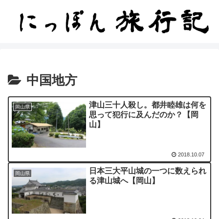
中国地方
津山三十人殺し。都井睦雄は何を
岡山県
思って犯行に及んだのか？【岡
山】
2018.10.07
日本三大平山城の一つに数えられ
岡山県
る津山城へ【岡山】