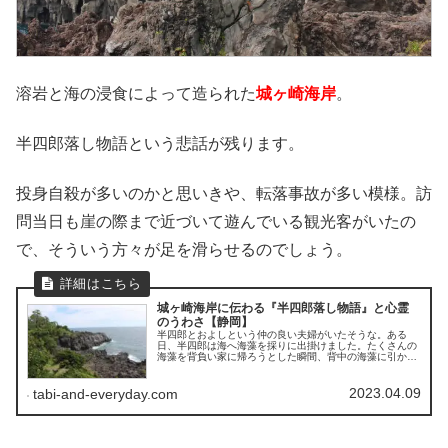
溶岩と海の浸食によって造られた
城ヶ崎海岸
。
半四郎落し物語という悲話が残ります。
投身自殺が多いのかと思いきや、転落事故が多い模様。訪
問当日も崖の際まで近づいて遊んでいる観光客がいたの
で、そういう方々が足を滑らせるのでしょう。
城ヶ崎海岸に伝わる『半四郎落し物語』と心霊
のうわさ【静岡】
半四郎とおよしという仲の良い夫婦がいたそうな。ある
日、半四郎は海へ海藻を採りに出掛けました。たくさんの
海藻を背負い家に帰ろうとした瞬間、背中の海藻に引かれ
海に落ち帰らぬ人となってしまいました。
2023.04.09
tabi-and-everyday.com