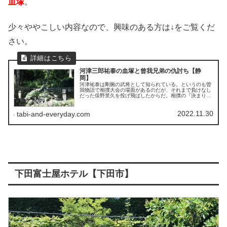
血塚
。
少々ややこしい内容なので、興味のある方は↓をご覧くだ
さい。
河津三郎祐泰の血塚と曾我兄弟の仇討ち【静
岡】
河津祐泰は剛腕の武将として知られている。というのも曽
我物語で相撲大会の場面があるのだが、それまで負けなし
だった俣野景久を投げ飛ばしたからだ。相撲の『決まり手
八十二手』の河津掛けは彼の名前が由来とする説がある。
まぁ、この説はかなり疑問視されているらしいが。
2022.11.30
tabi-and-everyday.com
下田富士屋ホテル【下田市】