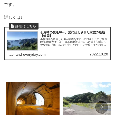
です。
詳しくは↓
石廊崎の愛逢岬へ。愛に狂わされた家族の最期
【静岡】
不倫相手を殺害した男が家族を道ずれに投身したのが愛逢
岬(石廊崎)であった。奥石廊崎展望台から岩場下へ向かう
遊歩道に『親子4人で心中したので、ご迷惑ですがお届け
よろしくお願いします。』という趣旨の遺書が置かれ、下
の海岸に4人の水死体が打ち寄せられていた。
2022.10.20
tabi-and-everyday.com