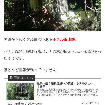
国道から続く遊歩道沿いある
ホテル浜山跡
。
バナナ風呂と呼ばれるバナナの木が植えられた浴場があっ
たそうです。
ほとんど情報が残っていません。
温泉へ続く遊歩道沿いの廃墟・ホテル浜山へ
【静岡】
基本的に立入禁止で廃墟そのものが見れない場合が多いの
と、心霊スポットとしての根拠に乏しい廃墟が殆どだから
だ。ホテル浜山も『どうせ立入禁止で物件を見ることは叶
わないだろうな…。』と思いつつ赴いたが、そんなことは
なかった。
2023.01.15
tabi-and-everyday.com