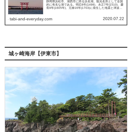
静岡県浜松市、湖西市に跨る浜名湖。観光名所として全国
的に有名な湖である。明応8年(1498)、永正7年(1510)、慶
長9年(1605年)、元禄16年(1703)に発生した地震と津波に
より浜名湖の地勢は大きく変わった。元々、浜名湖は淡水
湖だったが明応地震の津波で湖と海の境が破壊され汽水湖
になった。
2020.07.22
tabi-and-everyday.com
城ヶ崎海岸【伊東市】