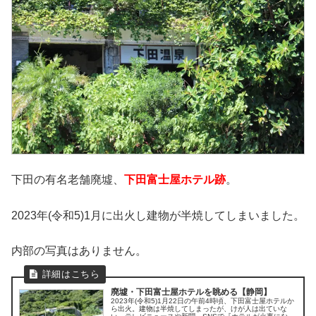
下田の有名老舗廃墟、
下田富士屋ホテル跡
。
2023年(令和5)1月に出火し建物が半焼してしまいました。
内部の写真はありません。
廃墟・下田富士屋ホテルを眺める【静岡】
2023年(令和5)1月22日の午前4時頃、下田富士屋ホテルか
ら出火。建物は半焼してしまったが、けが人は出ていな