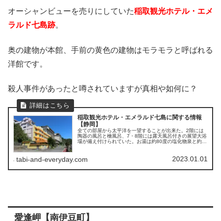
オーシャンビューを売りにしていた
稲取観光ホテル・エメ
ラルド七島跡
。
奥の建物が本館、手前の黄色の建物はモラモラと呼ばれる
洋館です。
殺人事件があったと噂されていますが真相や如何に？
稲取観光ホテル・エメラルド七島に関する情報
【静岡】
全ての部屋から太平洋を一望することが出来た。2階には
陶器の風呂と檜風呂、7・8階には露天風呂付きの展望大浴
場が備え付けられていた。お湯は約80度の塩化物泉と約
32度の単純泉をブレンドしたものを適温にしてかけ流して
いた。
2023.01.01
tabi-and-everyday.com
愛逢岬【南伊豆町】