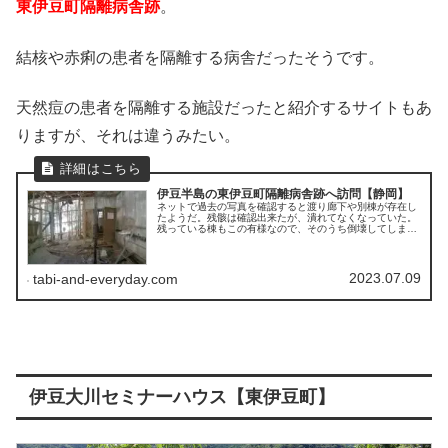
東伊豆町隔離病舎跡
。
結核や赤痢の患者を隔離する病舎だったそうです。
天然痘の患者を隔離する施設だったと紹介するサイトもあ
りますが、それは違うみたい。
伊豆半島の東伊豆町隔離病舎跡へ訪問【静岡】
ネットで過去の写真を確認すると渡り廊下や別棟が存在し
たようだ。残骸は確認出来たが、潰れてなくなっていた。
残っている棟もこの有様なので、そのうち倒壊してしまう
のだろう。完全に崩壊する前に現物を見れて、私は幸せで
ある。
2023.07.09
tabi-and-everyday.com
伊豆大川セミナーハウス【東伊豆町】