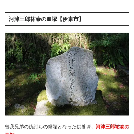
河津三郎祐泰の血塚【伊東市】
曾我兄弟の仇討ちの発端となった供養塚、
河津三郎祐泰の