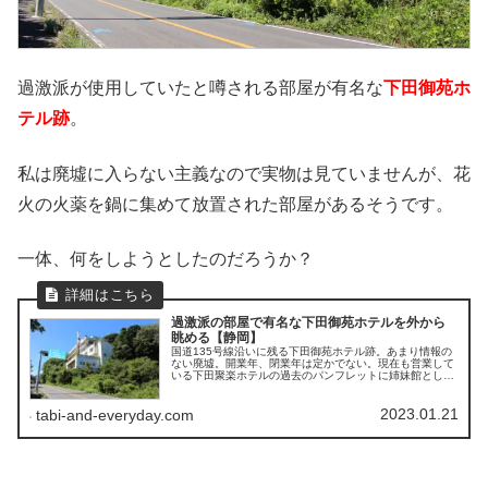
過激派が使用していたと噂される部屋が有名な
下田御苑ホ
テル跡
。
私は廃墟に入らない主義なので実物は見ていませんが、花
火の火薬を鍋に集めて放置された部屋があるそうです。
一体、何をしようとしたのだろうか？
過激派の部屋で有名な下田御苑ホテルを外から
眺める【静岡】
国道135号線沿いに残る下田御苑ホテル跡。あまり情報の
ない廃墟。開業年、閉業年は定かでない。現在も営業して
いる下田聚楽ホテルの過去のパンフレットに姉妹館として
下田御苑ホテルの概要が書かれている。
2023.01.21
tabi-and-everyday.com