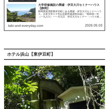
大学研修施設の廃墟・伊豆大川セミナーハウス
【静岡】
静岡県賀茂郡東伊豆町にある廃墟・伊豆大川セミナーハウ
ス。日本大学八十年記念館所蔵資料目録に『昭和四一年
（一九六六）一一月九日 伊豆大川セミナー・ハウス竣工
（静岡県東伊豆町）』の表記あり。建物の遠望写真も貼付
されている。
2026.05.03
tabi-and-everyday.com
ホテル浜山【東伊豆町】